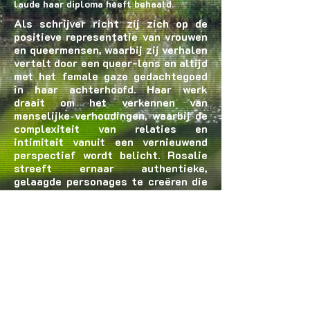
laude haar diploma heeft behaald.
Als schrijver richt zij zich op de
positieve representatie van vrouwen
en queermensen, waarbij zij verhalen
vertelt door een queer-lens en altijd
met het female gaze gedachtegoed
in haar achterhoofd. Haar werk
draait om het verkennen van
menselijke verhoudingen, waarbij de
complexiteit van relaties en
intimiteit vanuit een vernieuwend
perspectief wordt belicht. Rosalie
streeft ernaar authentieke,
gelaagde personages te creëren die
ruimte bieden voor diverse
identiteiten en ervaringen. Vaak
haalt ze haar inspiratie uit grotere
maatschappelijke vraagstukken en
fenomenen, met als doel verhalen te
vertellen die zowel inclusief als
krachtig zijn.