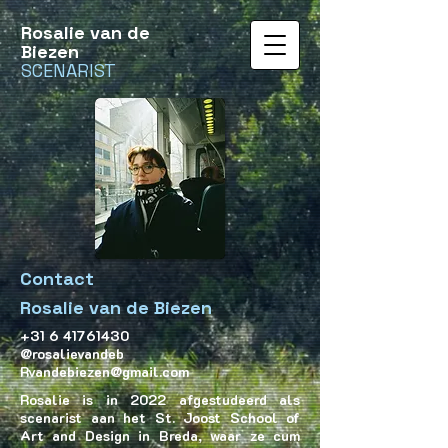
Rosalie van de
Biezen
SCENARIST
Contact
Rosalie van de Biezen
+31 6 41761430
@rosalievandeb
Rvandebiezen@gmail.com
Rosalie is in 2022 afgestudeerd als
scenarist aan het St. Joost School of
Art and Design in Breda, waar ze cum